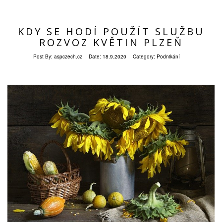
KDY SE HODÍ POUŽÍT SLUŽBU
ROZVOZ KVĚTIN PLZEŇ
Post By:
aspczech.cz
Date:
18.9.2020
Category:
Podnikání