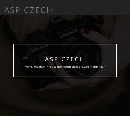
ASP CZECH
ASP CZECH
Home /
Podnikání
/ Kdy se hodí použít službu rozvoz květin Plzeň