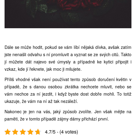
Dále se může hodit, pokud se vám líbí nějaká dívka, avšak zatím
jste nenašli odvahu s ní promluvit a vyznat se ze svých citů. Takto
jí můžete dát najevo své úmysly a případně ke kytici připojit i
vzkaz, kde jí řeknete, jak moc ji milujete.
Příliš vhodné však není používat tento způsob doručení květin v
případě, že s danou osobou zkrátka nechcete mluvit, nebo se
vám nechce za ní jezdit, i když byste dost dobře mohli. To totiž
ukazuje, že vám na ní až tak nezáleží.
Nakonec je jen na vás, jaký způsob zvolíte. Jen však mějte na
paměti, že v tomto případě zájmy dámy přichází první.
4.7/5 - (4 votes)