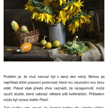
Problém je, že muž nemusí být v daný den volný. Mohou jej
například držet pracovní povinnosti, které mu neumožní onu ženu
vidět. Pokud však přesto chce naznačit, že nezapomněl, může
využít služeb, které nabízejí některé sítě květinářství. Příkladem
může být
rozvoz květin Plzeň
.
Tato služba vám zaručí, že čerstvé květiny dle vašeho výběru