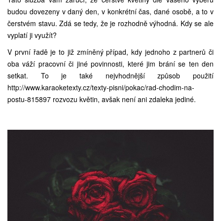
budou dovezeny v daný den, v konkrétní čas, dané osobě, a to v
čerstvém stavu. Zdá se tedy, že je rozhodně výhodná. Kdy se ale
vyplatí ji využít?
V první řadě je to již zmíněný případ, kdy jednoho z partnerů či
oba váží pracovní či jiné povinnosti, které jim brání se ten den
setkat. To je také nejvhodnější způsob použití
http://www.karaoketexty.cz/texty-pisni/pokac/rad-chodim-na-
postu-815897
rozvozu květin, avšak není ani zdaleka jediné.