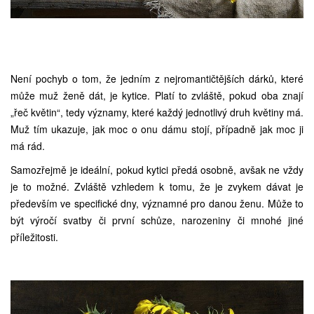
Není pochyb o tom, že jedním z nejromantičtějších dárků, které
může muž ženě dát, je kytice. Platí to zvláště, pokud oba znají
„řeč květin“, tedy významy, které každý jednotlivý druh květiny má.
Muž tím ukazuje, jak moc o onu dámu stojí, případně jak moc ji
má rád.
Samozřejmě je ideální, pokud kytici předá osobně, avšak ne vždy
je to možné. Zvláště vzhledem k tomu, že je zvykem dávat je
především ve specifické dny, významné pro danou ženu. Může to
být výročí svatby či první schůze, narozeniny či mnohé jiné
příležitosti.