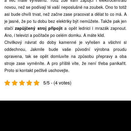
a věc máte vyřešenu. Totiž zde vám zapůjčí i elektrocentrálu
novou, než se podívají té vaší neposlušné na zoubek. Ono to totiž
asi bude chvíli trvat, než začne zase pracovat a dělat to co má. A
je jasné, že po tu dobu bez elektriky být nemůžete. Takže pak jen
stačí
zapůjčený stroj připojit
a opět lednici i mrazák zapnout.
Ano, i televizi a počítače po celém domku. A máte klid.
Chvilkový návrat do doby kamenné je vyřešen a všichni si
oddechnou, Jakmile bude vaše původní výrobna proudu
opravena, tak se opět domluvíte na způsobu přepravy a oba
stroje zase vyměníte. A pro příště víte, že není třeba panikařit.
Proto si kontakt pečlivě uschovejte.
5/5 - (4 votes)