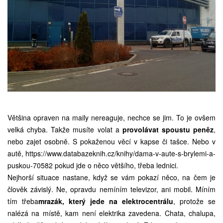
Většina opraven na maily nereaguje, nechce se jim. To je ovšem
velká chyba. Takže musíte volat a
provolávat spoustu peněz
,
nebo zajet osobně. S pokaženou věcí v kapse či tašce. Nebo v
autě,
https://www.databazeknih.cz/knihy/dama-v-aute-s-brylemi-a-
puskou-70582
pokud jde o něco většího, třeba lednici.
Nejhorší situace nastane, když se vám pokazí něco, na čem je
člověk závislý. Ne, opravdu nemíním televizor, ani mobil. Míním
tím třeba
mrazák, který jede na elektrocentrálu
, protože se
nalézá na místě, kam není elektrika zavedena. Chata, chalupa,