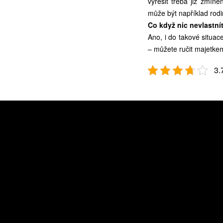
vyřešit třeba již zmí
může být například rodi
Co když nic nevlastní
Ano, i do takové situa
– můžete ručit majetkem 
3.