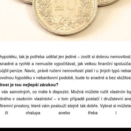
ypotéku, tak je potřeba udělat jen jediné – zvolit si dobrou nemovitost,
 snadné a rychlé a nemusíte vypočítávat, jak velkou finanční spoluúč
ůjčil peníze. Navíc, právě ručení nemovitostí platí i u jiných typů neb
bovolnou hypotéku v nebankovní podobě, bude to snadné a bez složitost
tost je tou nejlepší zárukou?
a vás samotných, co máte k dispozici. Možná můžete ručit vlastním 
ného v osobním vlastnictví – v tom případě postačí i družstevní an
remní prostory, které vám poslouží stejně tak dobře. Vybrat si můžete 
či chalupa anebo třeba i ma