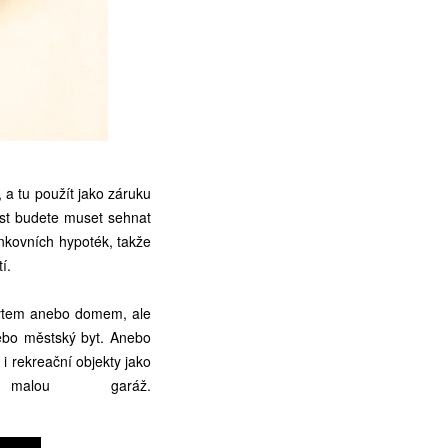
 a tu použít jako záruku
ast budete muset sehnat
ankovních hypoték, takže
í.
bytem anebo domem, ale
ebo městský byt. Anebo
i rekreační objekty jako
lou garáž.