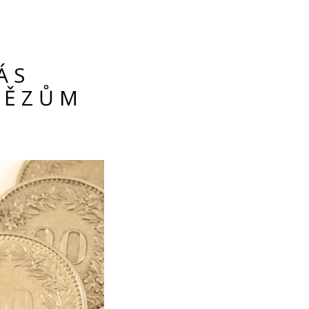
ÁS
NĚZŮM