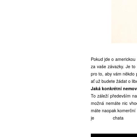
Pokud jde o americkou h
za vaše závazky. Je to
pro to, aby vám někdo p
ať už budete žádat o li
Jaká konkrétní nemovi
To záleží především n
možná nemáte nic vhod
máte naopak komerční fi
je chata 