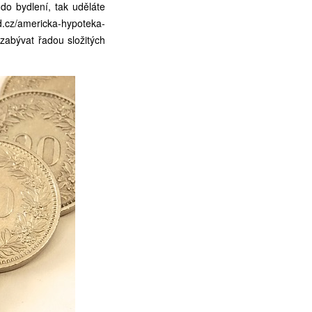
do bydlení, tak uděláte
d.cz/americka-hypoteka-
zabývat řadou složitých