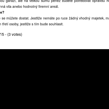
něnou garáží, ale na velkou sumu peněz budete potřebovat opravdu h
nná vila anebo hodnotný firemní areál.
te?
ce se můžete dostat. Jestliže nemáte po ruce žádný vhodný majetek, m
třetí osoby, jestliže s tím bude souhlasit.
7/5 - (3 votes)