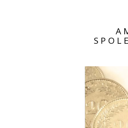
A
SPOL