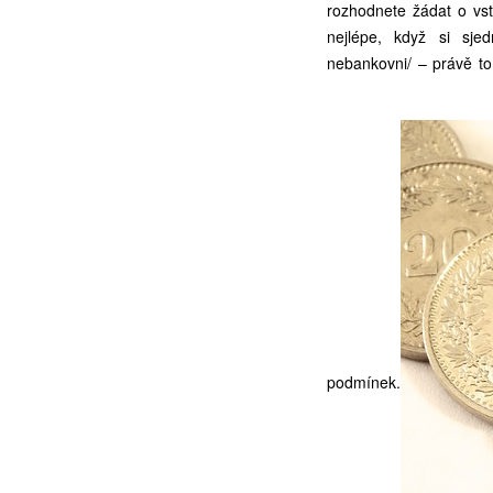
rozhodnete žádat o vst
nejlépe, když si sj
nebankovni/
– právě to
podmínek.