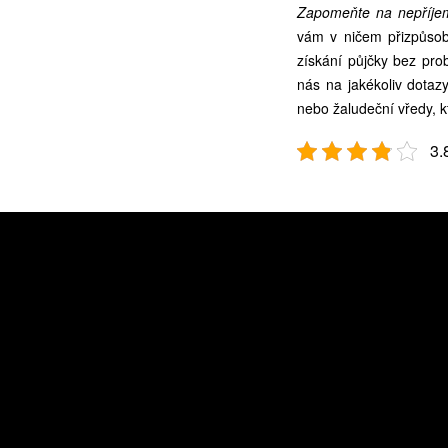
Zapomeňte na nepříje
vám v ničem přizpůsobi
získání půjčky bez pr
nás na jakékoliv dotaz
nebo žaludeční vředy, kt
3.