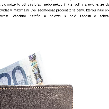
 vy, může to být váš bratr, nebo někdo jiný z rodiny a uvidíte,
že d
ovídat v maximální výši sedmdesát procent z té ceny, kterou naši sp
tost. Všechno nafoťte a přiložte k celé žádosti o schvál