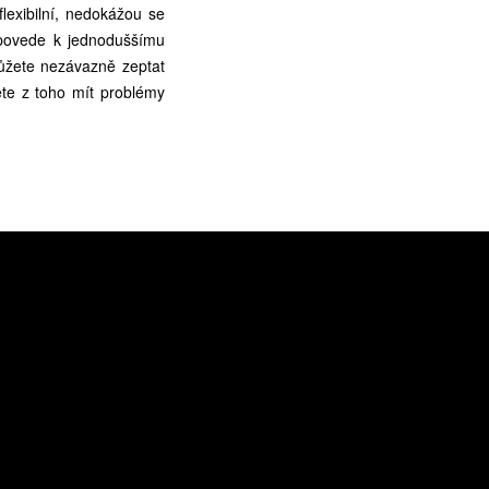
flexibilní, nedokážou se
á povede k jednoduššímu
ůžete nezávazně zeptat
ete z toho mít problémy