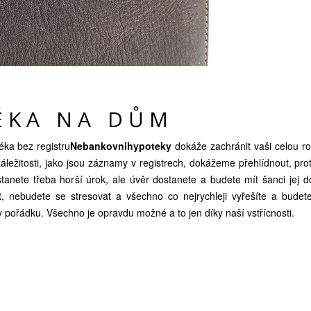
ÉKA NA DŮM
ka bez registru
Nebankovnihypoteky
dokáže zachránit vaši celou ro
záležitosti, jako jsou záznamy v registrech, dokážeme přehlídnout, p
tanete třeba horší úrok, ale úvěr dostanete a budete mít šanci jej do
, nebudete se stresovat a všechno co nejrychleji vyřešíte a budet
 v pořádku. Všechno je opravdu možné a to jen díky naší vstřícnosti.