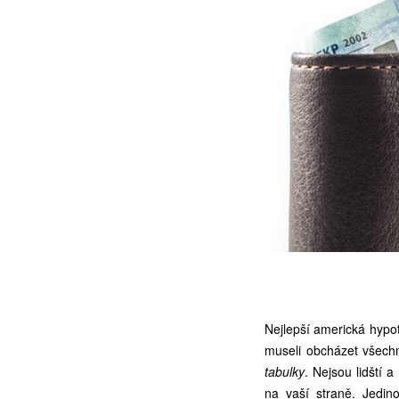
Nejlepší americká hypot
museli obcházet všechn
tabulky
. Nejsou lidští 
na vaší straně. Jedin