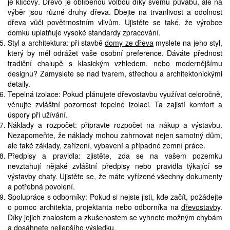
je klíčový. Dřevo je oblíbenou volbou díky svému půvabu, ale na
výběr jsou různé druhy dřeva. Dbejte na trvanlivost a odolnost
dřeva vůči povětrnostním vlivům. Ujistěte se také, že výrobce
domku uplatňuje vysoké standardy zpracování.
Styl a architektura: při stavbě
domy ze dřeva
myslete na jeho styl,
který by měl odrážet vaše osobní preference. Dáváte přednost
tradiční chalupě s klasickým vzhledem, nebo modernějšímu
designu? Zamyslete se nad tvarem, střechou a architektonickými
detaily.
Tepelná izolace: Pokud plánujete dřevostavbu využívat celoročně,
věnujte zvláštní pozornost tepelné izolaci. Ta zajistí komfort a
úspory při užívání.
Náklady a rozpočet: připravte rozpočet na nákup a výstavbu.
Nezapomeňte, že náklady mohou zahrnovat nejen samotný dům,
ale také základy, zařízení, vybavení a případné zemní práce.
Předpisy a pravidla: zjistěte, zda se na vašem pozemku
nevztahují nějaké zvláštní předpisy nebo pravidla týkající se
výstavby chaty. Ujistěte se, že máte vyřízené všechny dokumenty
a potřebná povolení.
Spolupráce s odborníky: Pokud si nejste jisti, kde začít, požádejte
o pomoc architekta, projektanta nebo odborníka na
dřevostavby
.
Díky jejich znalostem a zkušenostem se vyhnete možným chybám
a dosáhnete nejlepšího výsledku.