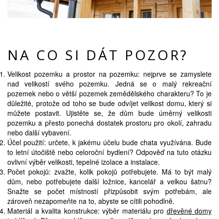
NA CO SI DÁT POZOR?
Velikost pozemku a prostor na pozemku: nejprve se zamyslete
nad velikostí svého pozemku. Jedná se o malý rekreační
pozemek nebo o větší pozemek zemědělského charakteru? To je
důležité, protože od toho se bude odvíjet velikost domu, který si
můžete postavit. Ujistěte se, že dům bude úměrný velikosti
pozemku a přesto ponechá dostatek prostoru pro okolí, zahradu
nebo další vybavení.
Účel použití: určete, k jakému účelu bude chata využívána. Bude
to letní útočiště nebo celoroční bydlení? Odpověď na tuto otázku
ovlivní výběr velikosti, tepelné izolace a instalace.
Počet pokojů: zvažte, kolik pokojů potřebujete. Má to být malý
dům, nebo potřebujete další ložnice, kancelář a velkou šatnu?
Snažte se počet místností přizpůsobit svým potřebám, ale
zároveň nezapomeňte na to, abyste se cítili pohodlně.
Materiál a kvalita konstrukce: výběr materiálu pro
dřevěné domy