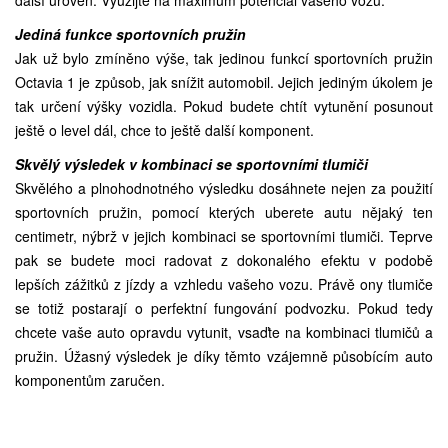
Jediná funkce sportovních pružin
Jak už bylo zmíněno výše, tak jedinou funkcí sportovních pružin
Octavia 1 je způsob, jak snížit automobil. Jejich jediným úkolem je
tak určení výšky vozidla. Pokud budete chtít vytunění posunout
ještě o level dál, chce to ještě další komponent.
Skvělý výsledek v kombinaci se sportovními tlumiči
Skvělého a plnohodnotného výsledku dosáhnete nejen za použití
sportovních pružin, pomocí kterých uberete autu nějaký ten
centimetr, nýbrž v jejich kombinaci se sportovními tlumiči. Teprve
pak se budete moci radovat z dokonalého efektu v podobě
lepších zážitků z jízdy a vzhledu vašeho vozu. Právě ony tlumiče
se totiž postarají o perfektní fungování podvozku. Pokud tedy
chcete vaše auto opravdu vytunit, vsaďte na kombinaci tlumičů a
pružin. Úžasný výsledek je díky těmto vzájemně působícím auto
komponentům zaručen.