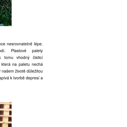
nce nesrovnatelně lépe.
. Plastové palety
k tomu vhodný čisticí
 která na paletu nechá
v našem životě důležitou
spívá k tvorbě depresí a