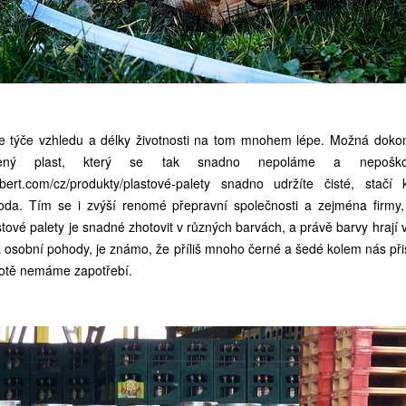
se týče vzhledu a délky životnosti na tom mnohem lépe. Možná doko
ný plast, který se tak snadno nepoláme a nepoškodí
ibert.com/cz/produkty/plastové-palety
snadno udržíte čisté, stačí 
voda. Tím se i zvýší renomé přepravní společnosti a zejména firmy,
stové palety je snadné zhotovit v různých barvách, a právě barvy hrají 
y a osobní pohody, je známo, že příliš mnoho černé a šedé kolem nás při
ivotě nemáme zapotřebí.