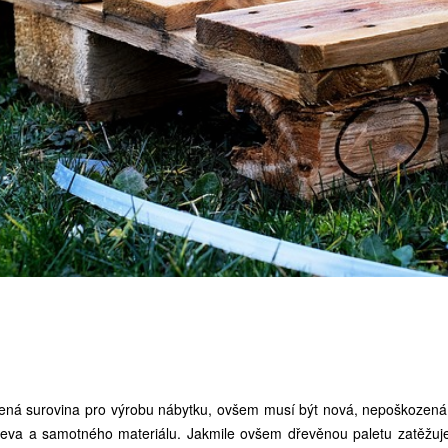
bená surovina pro výrobu nábytku, ovšem musí být nová, nepoškozená 
dřeva a samotného materiálu. Jakmile ovšem dřevěnou paletu zatěžuje