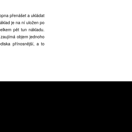
hopna přenášet a ukládat
áklad je na ní uložen po
celkem pět tun nákladu.
ý zaujímá objem jednoho
ediska přínosnější, a to