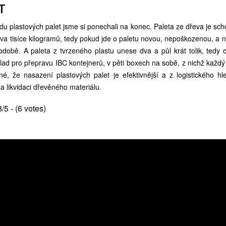
T
du plastových palet jsme si ponechali na konec. Paleta ze dřeva je sc
va tisíce kilogramů, tedy pokud jde o paletu novou, nepoškozenou, a n
podobě. A paleta z tvrzeného plastu unese dva a půl krát tolik, tedy 
klad pro přepravu IBC kontejnerů, v pěti boxech na sobě, z nichž každ
asné, že nasazení plastových palet je efektivnější a z logistického hl
 likvidaci dřevěného materiálu.
8/5 - (6 votes)