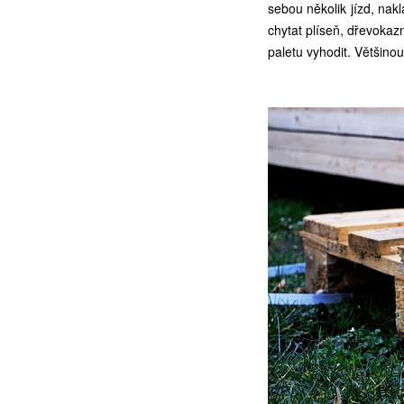
sebou několik jízd, nak
chytat plíseň, dřevoka
paletu vyhodit. Většino