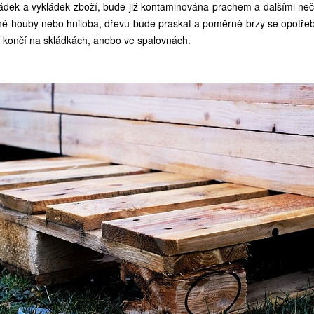
ládek a vykládek zboží, bude již kontaminována prachem a dalšími neč
zné houby nebo hniloba, dřevu bude praskat a poměrně brzy se opotřebí
u končí na skládkách, anebo ve spalovnách.