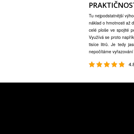
PRAKTIČNOS
Tu nejpodstatnější výho
náklad o hmotnosti až d
celé ploše ve spojité 
Využívá se proto napří
tisíce litrů. Je tedy j
nepočítáme vyřazování a
4.