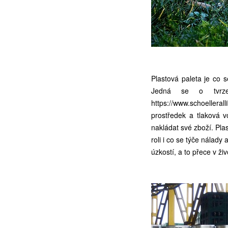
Plastová paleta je co 
Jedná se o tvrze
https://www.schoellerall
prostředek a tlaková 
nakládat své zboží. Pla
roli i co se týče nálad
úzkostí, a to přece v ž