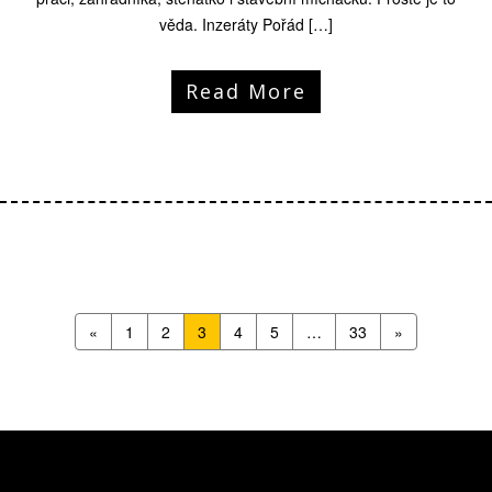
věda. Inzeráty Pořád […]
Read More
«
1
2
3
4
5
…
33
»