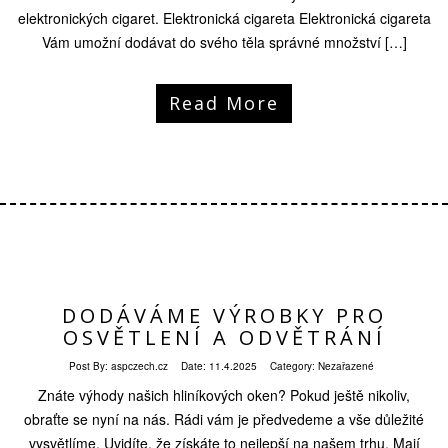
elektronických cigaret. Elektronická cigareta Elektronická cigareta
Vám umožní dodávat do svého těla správné množství […]
Read More
DODÁVÁME VÝROBKY PRO
OSVĚTLENÍ A ODVĚTRÁNÍ
Post By:
aspczech.cz
Date:
11.4.2025
Category: Nezařazené
Znáte výhody našich hliníkových oken? Pokud ještě nikoliv,
obraťte se nyní na nás. Rádi vám je předvedeme a vše důležité
vysvětlíme. Uvidíte, že získáte to nejlepší na našem trhu. Mají