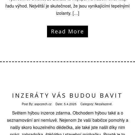
řadu výhod. Největší je skutečnost, že jsou vynikajícími tepelnými
izolanty. […]
Read More
INZERÁTY VÁS BUDOU BAVIT
Post By:
aspczech.cz
Date:
5.4.2025
Category: Nezařazené
Světem hýbou inzerce zdarma. Obchodem hýbou také a o
seznamování ani nemluvě. Nejenom že vaší babičce pomohly a
našly skoro kouzelného dědečka, ale také jste našli díky nim
práci, zahradníka, štěňátko i stavební míchačku. Prostě je to