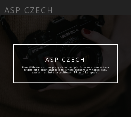
ASP CZECH
ASP CZECH
Přemýšlíte často o tom, jak byste se měli jako firma nebo i malá firma
zviditelnit a jak přilákat zákazníky? Rádi bychom vám nabídli svou
speciální stránku na publikování PR textů k dispozici.