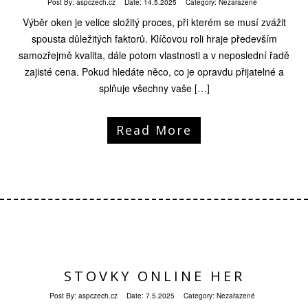
Post By:
aspczech.cz
Date:
14.5.2025
Category: Nezařazené
Výběr oken je velice složitý proces, při kterém se musí zvážit
spousta důležitých faktorů. Klíčovou roli hraje především
samozřejmě kvalita, dále potom vlastnosti a v neposlední řadě
zajisté cena. Pokud hledáte něco, co je opravdu přijatelné a
splňuje všechny vaše […]
Read More
STOVKY ONLINE HER
Post By:
aspczech.cz
Date:
7.5.2025
Category: Nezařazené