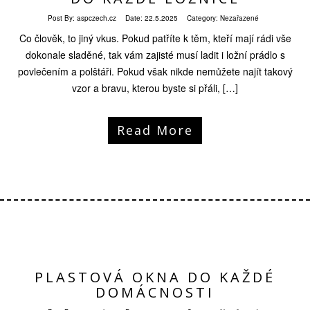
Post By:
aspczech.cz
Date:
22.5.2025
Category: Nezařazené
Co člověk, to jiný vkus. Pokud patříte k těm, kteří mají rádi vše
dokonale sladěné, tak vám zajisté musí ladit i ložní prádlo s
povlečením a polštáři. Pokud však nikde nemůžete najít takový
vzor a bravu, kterou byste si přáli, […]
Read More
PLASTOVÁ OKNA DO KAŽDÉ
DOMÁCNOSTI