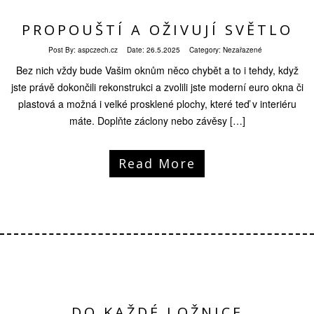
PROPOUŠTÍ A OŽIVUJÍ SVĚTLO
Post By:
aspczech.cz
Date:
26.5.2025
Category: Nezařazené
Bez nich vždy bude Vašim oknům něco chybět a to i tehdy, když
jste právě dokončili rekonstrukci a zvolili jste moderní euro okna či
plastová a možná i velké prosklené plochy, které teď v interiéru
máte. Doplňte záclony nebo závěsy […]
Read More
DO KAŽDÉ LOŽNICE