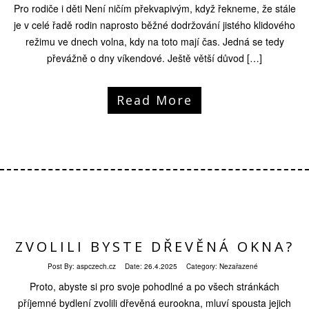
Pro rodiče i děti Není ničím překvapivým, když řekneme, že stále
je v celé řadě rodin naprosto běžné dodržování jistého klidového
režimu ve dnech volna, kdy na toto mají čas. Jedná se tedy
převážně o dny víkendové. Ještě větší důvod […]
Read More
ZVOLILI BYSTE DŘEVĚNÁ OKNA?
Post By:
aspczech.cz
Date:
26.4.2025
Category: Nezařazené
Proto, abyste si pro svoje pohodlné a po všech stránkách
příjemné bydlení zvolili dřevěná eurookna, mluví spousta jejich