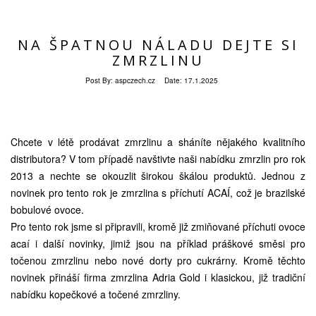
NA ŠPATNOU NÁLADU DEJTE SI
ZMRZLINU
Post By:
aspczech.cz
Date:
17.1.2025
Chcete v létě prodávat zmrzlinu a sháníte nějakého kvalitního
distributora? V tom případě navštivte naši nabídku zmrzlin pro rok
2013 a nechte se okouzlit širokou škálou produktů. Jednou z
novinek pro tento rok je zmrzlina s příchutí ACAÍ, což je brazilské
bobulové ovoce.
Pro tento rok jsme si připravili, kromě již zmiňované příchuti ovoce
acaí i další novinky, jimiž jsou na příklad práškové směsi pro
točenou zmrzlinu nebo nové dorty pro cukrárny. Kromě těchto
novinek přináší firma zmrzlina Adria Gold i klasickou, již tradiční
nabídku kopečkové a točené zmrzliny.