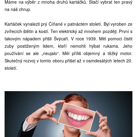
Máme na výběr z mnoha druhů kartáčků. Stačí vybrat ten pravý
na náš chrup.
Kartáček vynalezli prý Číňané v patnáctém století. Byl vyroben ze
zvířecích štětin a kostí. Ten elektrický až mnohem později. První s
takovým nápadem přišli Švýcaři. V roce 1939. Měl pomoci čistit
zuby postiženým lidem, kteří nemohli hýbat rukama. Jeho
používání se ale „neujalo“. Měl příliš objemný a těžký motor.
Skutečný rozvoj v tomto oboru přišel až v osmdesátých letech 20.
století.