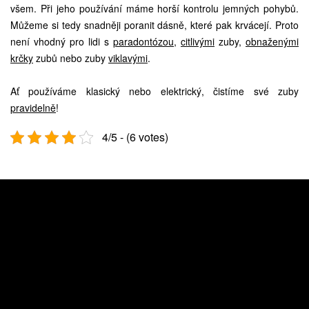
všem. Při jeho používání máme horší kontrolu jemných pohybů.
Můžeme si tedy snadněji poranit dásně, které pak krvácejí. Proto
není vhodný pro lidi s
paradontózou
,
citlivými
zuby,
obnaženými
krčky
zubů nebo zuby
viklavými
.
Ať používáme klasický nebo elektrický, čistíme své zuby
pravidelně
!
4/5 - (6 votes)