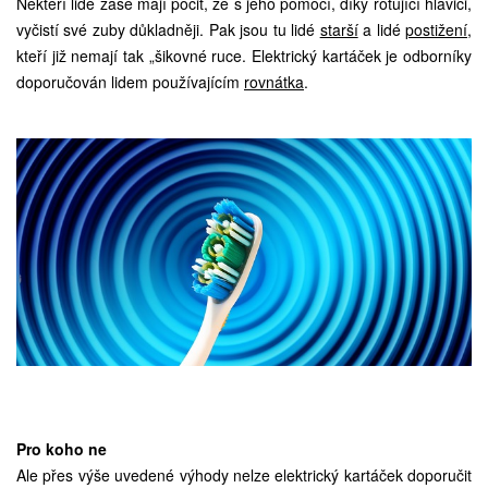
Někteří lidé zase mají pocit, že s jeho pomocí, díky rotující hlavici,
vyčistí své zuby důkladněji. Pak jsou tu lidé
starší
a lidé
postižení
,
kteří již nemají tak „šikovné ruce. Elektrický kartáček je odborníky
doporučován lidem používajícím
rovnátka
.
Pro koho ne
Ale přes výše uvedené výhody nelze elektrický kartáček doporučit