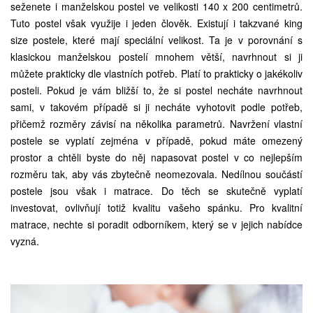
seženete i manželskou postel ve velikosti 140 x 200 centimetrů.
Tuto postel však využije i jeden člověk. Existují i ​​takzvané king
size postele, které mají speciální velikost. Ta je v porovnání s
klasickou manželskou postelí mnohem větší, navrhnout si ji
můžete prakticky dle vlastních potřeb. Platí to prakticky o jakékoliv
posteli. Pokud je vám bližší to, že si postel necháte navrhnout
sami, v takovém případě si ji necháte vyhotovit podle potřeb,
přičemž rozměry závisí na několika parametrů. Navržení vlastní
postele se vyplatí zejména v případě, pokud máte omezený
prostor a chtěli byste do něj napasovat postel v co nejlepším
rozměru tak, aby vás zbytečně neomezovala. Nedílnou součástí
postele jsou však i matrace. Do těch se skutečně vyplatí
investovat, ovlivňují totiž kvalitu vašeho spánku. Pro kvalitní
matrace, nechte si poradit odborníkem, který se v jejich nabídce
vyzná.