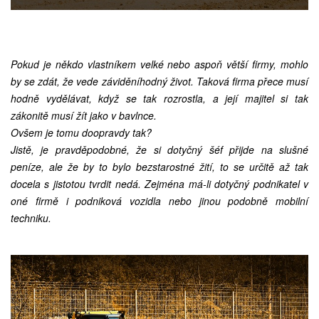
Pokud je někdo vlastníkem velké nebo aspoň větší firmy, mohlo
by se zdát, že vede záviděníhodný život. Taková firma přece musí
hodně vydělávat, když se tak rozrostla, a její majitel si tak
zákonitě musí žít jako v bavlnce.
Ovšem je tomu doopravdy tak?
Jistě, je pravděpodobné, že si dotyčný šéf přijde na slušné
peníze, ale že by to bylo bezstarostné žití, to se určitě až tak
docela s jistotou tvrdit nedá. Zejména má-li dotyčný podnikatel v
oné firmě i podniková vozidla nebo jinou podobně mobilní
techniku.