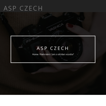
ASP CZECH
ASP CZECH
Home /
Podnikání
/ Jak si ohlídat vozidla?