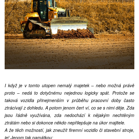
I když je v tomto utopen nemalý majetek – nebo možná právě
proto – nedá to dotyčnému nejednou logicky spát. Protože se
taková vozidla přinejmenším v průběhu pracovní doby často
ztrácívají z dohledu. A potom jenom čert ví, co se s nimi děje. Zda
jsou řádně využívána, zda nedochází k nějakým nechtěným
ztrátám nebo si dokonce někdo nepřilepšuje na úkor majitele.
A že těch možností, jak zneužít firemní vozidlo či stavební stroje,
je! Jenom tak namátkou: