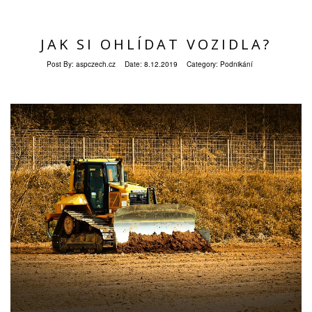
JAK SI OHLÍDAT VOZIDLA?
Post By:
aspczech.cz
Date:
8.12.2019
Category:
Podnikání