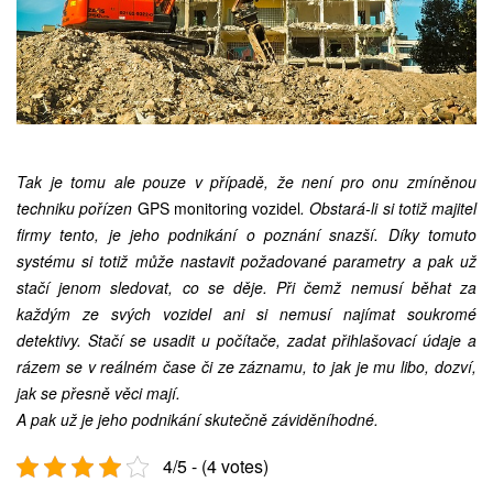
Tak je tomu ale pouze v případě, že není pro onu zmíněnou
techniku pořízen
GPS monitoring vozidel
. Obstará-li si totiž majitel
firmy tento, je jeho podnikání o poznání snazší. Díky tomuto
systému si totiž může nastavit požadované parametry a pak už
stačí jenom sledovat, co se děje. Při čemž nemusí běhat za
každým ze svých vozidel ani si nemusí najímat soukromé
detektivy. Stačí se usadit u počítače, zadat přihlašovací údaje a
rázem se v reálném čase či ze záznamu, to jak je mu libo, dozví,
jak se přesně věci mají.
A pak už je jeho podnikání skutečně záviděníhodné.
4/5 - (4 votes)