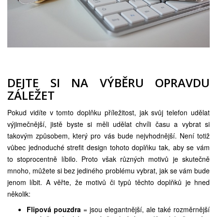
DEJTE SI NA VÝBĚRU OPRAVDU
ZÁLEŽET
Pokud vidíte v tomto doplňku příležitost, jak svůj telefon udělat
výjimečnější, jistě byste si měli udělat chvíli času a vybrat si
takovým způsobem, který pro vás bude nejvhodnější. Není totiž
vůbec jednoduché strefit design tohoto doplňku tak, aby se vám
to stoprocentně líbilo. Proto však různých motivů je skutečně
mnoho, můžete si bez jediného problému vybrat, jak se vám bude
jenom líbit. A věřte, že motivů či typů těchto doplňků je hned
několik:
Flipová pouzdra
= jsou elegantnější, ale také rozměrnější