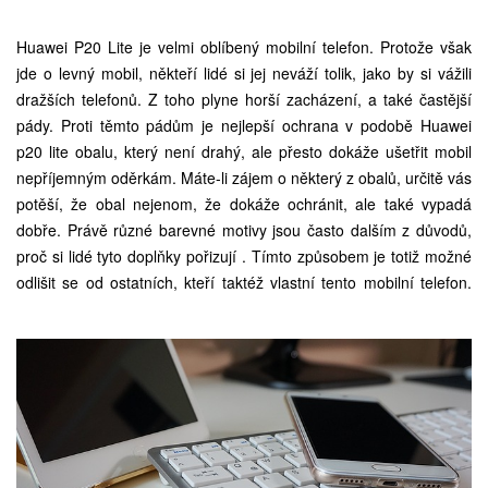
Huawei P20 Lite je velmi oblíbený mobilní telefon. Protože však
jde o levný mobil, někteří lidé si jej neváží tolik, jako by si vážili
dražších telefonů. Z toho plyne horší zacházení, a také častější
pády. Proti těmto pádům je nejlepší ochrana v podobě
Huawei
p20 lite obalu
, který není drahý, ale přesto dokáže ušetřit mobil
nepříjemným oděrkám. Máte-li zájem o některý z obalů, určitě vás
potěší, že obal nejenom, že dokáže ochránit, ale také vypadá
dobře. Právě různé barevné motivy jsou často dalším z důvodů,
proč si lidé tyto doplňky
pořizují
. Tímto způsobem je totiž možné
odlišit se od ostatních, kteří taktéž vlastní tento mobilní telefon.