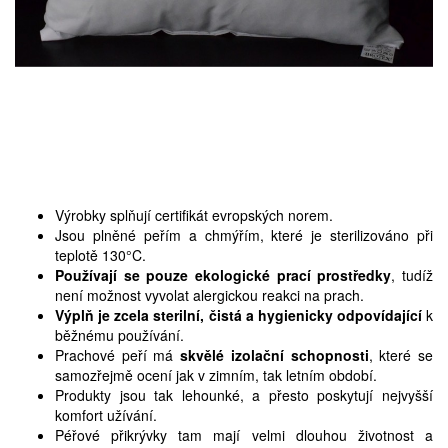
Výrobky splňují certifikát evropských norem.
Jsou plněné peřím a chmýřím, které je sterilizováno při
teplotě 130°C.
Používají se pouze ekologické prací prostředky
, tudíž
není možnost vyvolat alergickou reakci na prach.
Výplň je zcela sterilní, čistá a hygienicky odpovídající
k
běžnému používání.
Prachové peří má
skvělé izolační schopnosti
, které se
samozřejmě ocení jak v zimním, tak letním období.
Produkty jsou tak lehounké, a přesto poskytují nejvyšší
komfort užívání.
Péřové přikrývky
tam mají velmi dlouhou životnost a