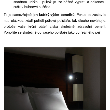
snadnou údržbu, jelikož je lze běžně vyprat, a dokonce i
sušit v bubnové sušičce.
To je samozřejmě
jen krátký výčet benefitů
. Pokud se zastavíte
nad otázkou, zdali pořídit
péřové polštáře
, tak dlouho neváhejte,
protože vaše krční páteř získá skutečně zdravotní benefit.
Ponoříte se skutečně do vašeho polštáře jako do reálného peří.