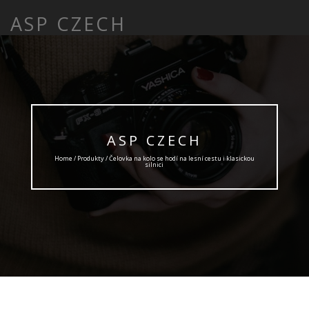
ASP CZECH
ASP CZECH
Home /
Produkty
/ Čelovka na kolo se hodí na lesní cestu i klasickou
silnici