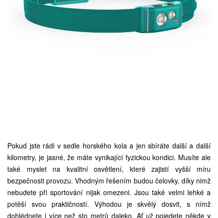
Pokud jste rádi v sedle horského kola a jen sbíráte další a další
kilometry, je jasné, že máte vynikající fyzickou kondici. Musíte ale
také myslet na kvalitní osvětlení, které zajistí vyšší míru
bezpečnosti provozu. Vhodným řešením budou čelovky, díky nimž
nebudete při sportování nijak omezeni. Jsou také velmi lehké a
potěší svou praktičností. Výhodou je skvělý dosvit, s nímž
dohlédnete i více než sto metrů daleko. Ať už pojedete někde v