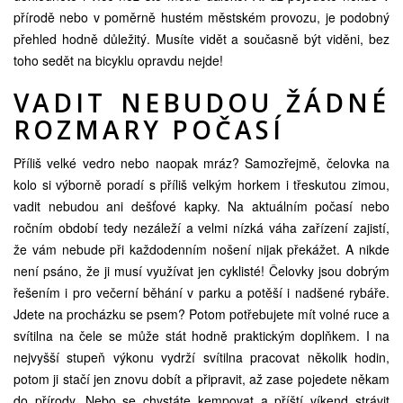
přírodě nebo v poměrně hustém městském provozu, je podobný
přehled hodně důležitý. Musíte vidět a současně být viděni, bez
toho sedět na bicyklu opravdu nejde!
VADIT NEBUDOU ŽÁDNÉ
ROZMARY POČASÍ
Příliš velké vedro nebo naopak mráz? Samozřejmě,
čelovka na
kolo
si výborně poradí s příliš velkým horkem i třeskutou zimou,
vadit nebudou ani dešťové kapky. Na aktuálním počasí nebo
ročním období tedy nezáleží a velmi nízká váha zařízení zajistí,
že vám nebude při každodenním nošení nijak překážet. A nikde
není psáno, že ji musí využívat jen cyklisté! Čelovky jsou dobrým
řešením i pro večerní běhání v parku a potěší i nadšené rybáře.
Jdete na procházku se psem? Potom potřebujete mít volné ruce a
svítilna na čele se může stát hodně praktickým doplňkem. I na
nejvyšší stupeň výkonu vydrží svítilna pracovat několik hodin,
potom ji stačí jen znovu dobít a připravit, až zase pojedete někam
do přírody. Nebo se chystáte kempovat a příští víkend strávit