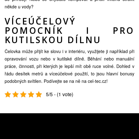
někde u vody?
VÍCEÚČELOVÝ
POMOCNÍK I PRO
KUTILSKOU DÍLNU
Čelovka může přijít ke slovu i v interiéru, využijete ji například při
opravování vozu nebo v kutilské dílně. Běhání nebo manuální
práce, činnosti, při kterých je lepší mít obě ruce volné. Dohled v
řádu desítek metrů a víceúčelové použití, to jsou hlavní bonusy
podobných svítilen. Podívejte se na ně na
cel-tec.cz
!
5/5 - (1 vote)