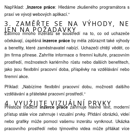
Například: „
Inzerce práce
: Hledáme zkušeného programátora s
praxí ve vývoji webových aplikací.“
3. ZAMĚŘTE SE NA VÝHODY, NE
JEN NA POŽADAVKY
Zatímco mnoho inzerátů se soustředí na to, co od uchazeče
očekávají, úspěšná
inzerce práce
by měla zdůraznit také výhody
a benefity, které zaměstnavatel nabízí. Uchazeči chtějí vědět, co
jim firma přinese. Zahrňte informace o firemní kultuře, pracovním
prostředí, možnostech kariérního růstu nebo dalších benefitech,
jako jsou flexibilní pracovní doba, příspěvky na vzdělávání nebo
firemní akce.
Příklad: „Nabízíme flexibilní pracovní dobu, možnosti dalšího
vzdělávání a přátelské pracovní prostředí.“
4. VYUŽIJTE VIZUÁLNÍ PRVKY
Přestože tradiční
inzerce práce
zahrnuje hlavně text, moderní
přístup stále více zahrnuje i vizuální prvky. Přidání obrázků, videí
nebo grafiky může pomoci vašemu inzerátu vyniknout. Ukázka
pracovního prostředí nebo týmového videa může přilákat více