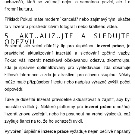
uchazečů, kteří se zajímají nejen o samotnou pozici, ale i o
firemní kulturu.
Příklad: Pokud máte moderní kancelář nebo zajímavý tým, ukažte
to v inzerátu prostřednictvím fotografií nebo krátkého videa.
5. AKTUALIZUJTE A SLEDUJTE
ODEZVU
Poslední, ale velmi důležitý tip pro úspěšnou
inzerci práce
, je
pravidelné aktualizování inzerátů a sledování zpětné vazby.
Pokud váš inzerát nezískává očekávanou odezvu, zkontrolujte,
zda je správně optimalizovaný pro vyhledávače, zda obsahuje
klíčové informace a zda je atraktivní pro cílovou skupinu. Někdy
může malé přizpůsobení textu nebo nadpisu výrazně zvýšit počet
odpovědí.
Také je důležité inzerát pravidelně aktualizovat a zajistit, aby byl
neustále viditelný. Některé platformy pro
inzerci práce
umožňují
inzerát znovu zveřejnit nebo ho posunout na vrchol výsledků, což
zvyšuje šanci na to, že ho uchazeči uvidí.
Vytvoření úspěšné
inzerce práce
vyžaduje nejen pečlivě napsaný