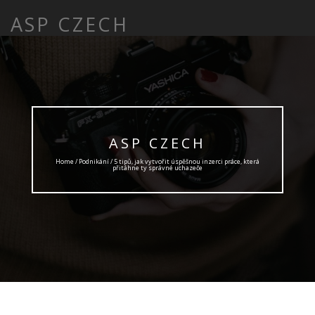
ASP CZECH
ASP CZECH
Home /
Podnikání
/ 5 tipů, jak vytvořit úspěšnou inzerci práce, která
přitáhne ty správné uchazeče