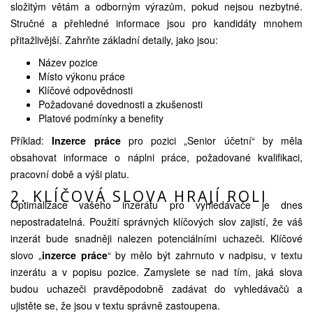
složitým větám a odborným výrazům, pokud nejsou nezbytné.
Stručné a přehledné informace jsou pro kandidáty mnohem
přitažlivější. Zahrňte základní detaily, jako jsou:
Název pozice
Místo výkonu práce
Klíčové odpovědnosti
Požadované dovednosti a zkušenosti
Platové podmínky a benefity
Příklad:
Inzerce práce
pro pozici „Senior účetní“ by měla
obsahovat informace o náplni práce, požadované kvalifikaci,
pracovní době a výši platu.
2. KLÍČOVÁ SLOVA HRAJÍ ROLI
Optimalizace vašeho inzerátu pro vyhledávače je dnes
nepostradatelná. Použití správných klíčových slov zajistí, že váš
inzerát bude snadněji nalezen potenciálními uchazeči. Klíčové
slovo „
inzerce práce
“ by mělo být zahrnuto v nadpisu, v textu
inzerátu a v popisu pozice. Zamyslete se nad tím, jaká slova
budou uchazeči pravděpodobně zadávat do vyhledávačů a
ujistěte se, že jsou v textu správně zastoupena.