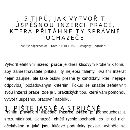
5 TIPŮ, JAK VYTVOŘIT
ÚSPĚŠNOU INZERCI PRÁCE,
KTERÁ PŘITÁHNE TY SPRÁVNÉ
UCHAZEČE
Post By:
aspczech.cz
Date:
13.10.2024
Category:
Podnikání
Vytvořit efektivní
inzerci práce
je dnes klíčovým krokem k tomu,
aby zaměstnavatelé přilákali ty nejlepší talenty. Kvalitní inzerát
nejen zaujme, ale také osloví přesně ty kandidáty, kteří nejlépe
odpovídají požadovaným kritériím. Pokud se snažíte zefektivnit
svou
inzerci práce
, zde je 5 praktických tipů, které vám pomohou
vytvořit úspěšnou pracovní nabídku.
1. PIŠTE JASNĚ A STRUČNĚ
Prvním pravidlem úspěšné
inzerce práce
je jednoduchost a
srozumitelnost. Uchazeči chtějí rychle pochopit, co je od nich
očekáváno a jaké jsou klíčové podmínky pozice. Vyhněte se